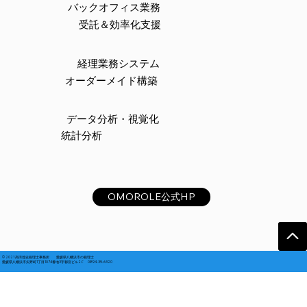
バックオフィス業務
受託＆効率化支援
経理業務システム
オーダーメイド構築
データ分析・視覚化
統計分析
OMOROLE公式HP
© 2021 高田啓史税理士事務所 愛媛県八幡浜市の税理士
愛媛県八幡浜市矢野町1丁目1074番地3宇都宮ビル2Ｆ 0894-35-6320